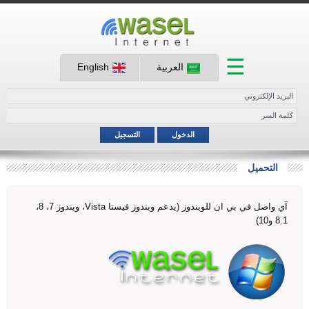
☰
العربية
English
الدخول
التسجيل
التحميل
آي واصل في بي ان للويندوز (يدعم ويندوز فيستا Vista، ويندوز 7، 8،
8.1 و10)